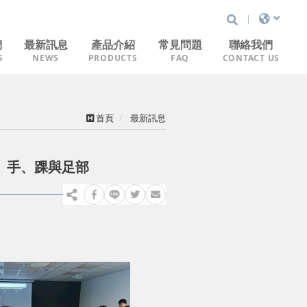
們
最新訊息
產品介紹
常見問題
聯絡我們
S
NEWS
PRODUCTS
FAQ
CONTACT US
常見問題分類
消息
靜脈定位儀
訊息
APACHE
首頁
最新訊息
防護裝備
腕、手、踝與足部
呼吸道插管
訓練器材
CPR急救
創傷照護
生理監測設備