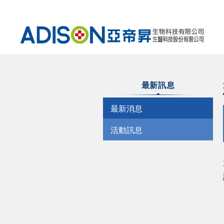
亞
帝
昇
生
物
最新訊息
科
技
最新消息
有
限
公
活動訊息
司