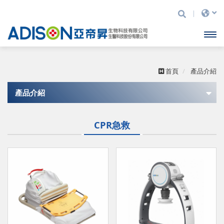
亞
開啟
帝
昇
主選
生
首頁
產品介紹
物
科
單
產品介紹
技
有
靜脈定位儀
限
CPR急救
公
APACHE
司
防護裝備
呼吸道插管
訓練器材
CPR急救