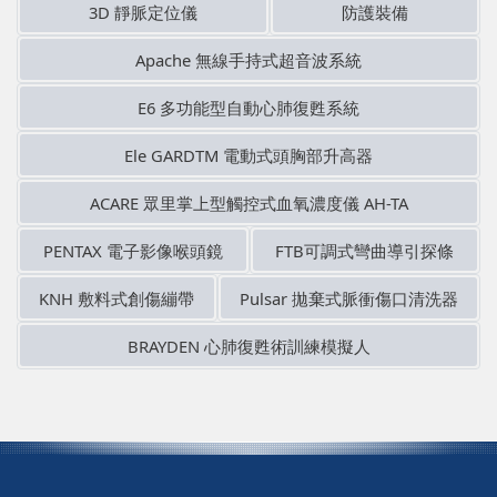
3D 靜脈定位儀
防護裝備
Apache 無線手持式超音波系統
E6 多功能型自動心肺復甦系統
Ele GARDTM 電動式頭胸部升高器
ACARE 眾里掌上型觸控式 血氧濃度儀 AH-TA
PENTAX 電子影像喉頭鏡
FTB可調式彎曲導引探條
KNH 敷料式創傷繃帶
Pulsar 拋棄式脈衝傷口清洗器
BRAYDEN 心肺復甦術訓練模擬人